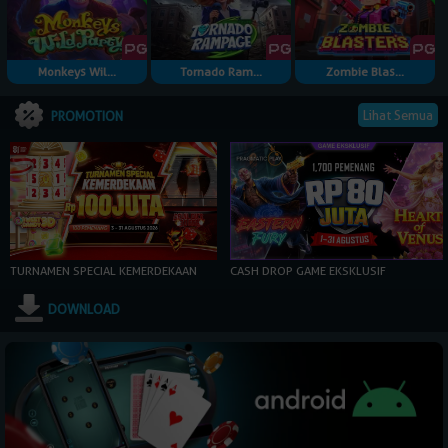
Monkeys Wil...
Tornado Ram...
Zombie Blas...
Lihat Semua
PROMOTION
TURNAMEN SPECIAL KEMERDEKAAN
CASH DROP GAME EKSKLUSIF
DOWNLOAD