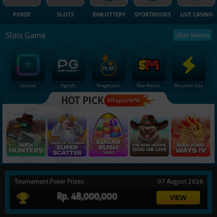
NEW
POKER
SLOTS
IDNLOTTERY
SPORTBOOKS
LIVE CASINO
TANGKAS
RTP
Slots Game
Lihat Semua
DEPOSIT
WITHDRAW
Idnslot
Pgsoft
Pragmatic
Slot Mania
No Limit City
PROMOSI
HOT PICK
RTP up to 97%
DOWNLOAD
REFERRAL
JACKPOT
Tournament Poker Prizes
07 August 2026
VIP MEMBER
Rp. 48,000,000
HUBUNGI KAMI