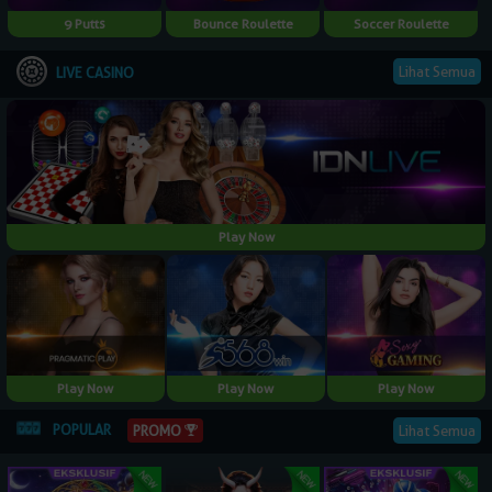
9 Putts
Bounce Roulette
Soccer Roulette
Lihat Semua
LIVE CASINO
Play Now
Play Now
Play Now
Play Now
POPULAR
Lihat Semua
PROMO