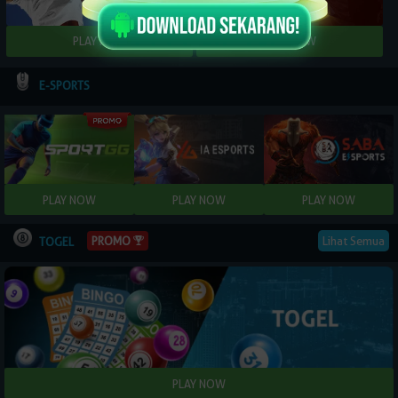
E-SPORTS
Lihat Semua
PROMO
TOGEL