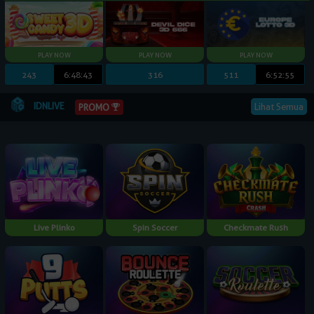
243
6:48:42
316
511
6:52:54
IDNLIVE
Lihat Semua
PROMO
Live Plinko
Spin Soccer
Checkmate Rush