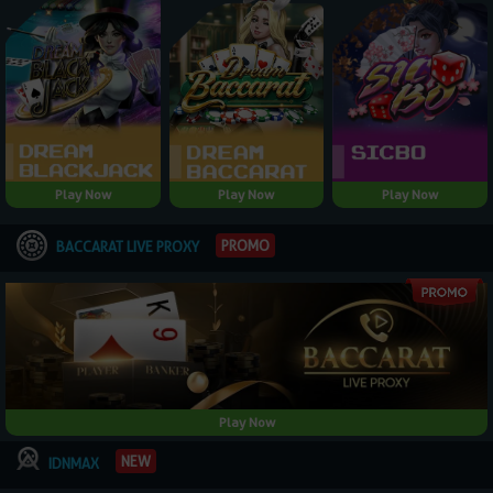
Play Now
Play Now
Play Now
PROMO
BACCARAT LIVE PROXY
Play Now
NEW
IDNMAX