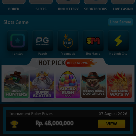
NEW
POKER
SLOTS
IDNLOTTERY
SPORTBOOKS
LIVE CASINO
TANGKAS
RTP
Slots Game
Lihat Semua
DEPOSIT
WITHDRAW
Idnslot
Pgsoft
Pragmatic
Slot Mania
No Limit City
PROMOSI
HOT PICK
RTP up to 97%
DOWNLOAD
REFERRAL
JACKPOT
Tournament Poker Prizes
07 August 2026
VIP MEMBER
Rp. 48,000,000
HUBUNGI KAMI