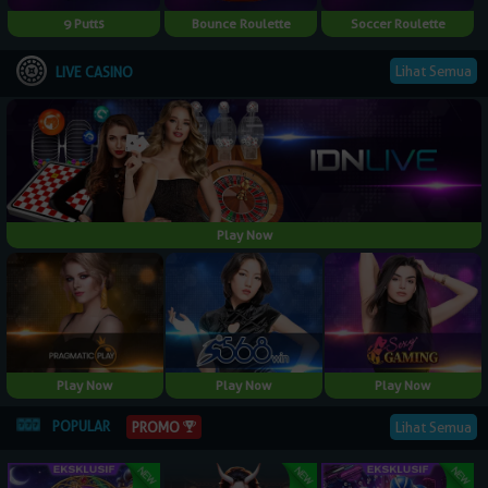
9 Putts
Bounce Roulette
Soccer Roulette
Lihat Semua
LIVE CASINO
Play Now
Play Now
Play Now
Play Now
POPULAR
Lihat Semua
PROMO