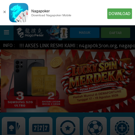
×
Nagapoker
DOWNLOAD
Download Nagapoker Mobile
SH !!! AKSES LINK RESMI KAMI : n4gap0k3ron.org, nagapokw
INFO :
HOME
POKER
SLOT GAME
IDN E-LOTTERY
NEW
NEW
SPORTBOOK
LIVE CASINO
IDNLIVE
NEW
TOGEL
ESPORTS
ARCADE
NEW
NEW
NEW
IDNTRADE
TEMBAK IKAN
IDNRAFFLE