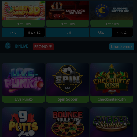
153
6:47:13
526
684
7:15:44
IDNLIVE
Lihat Semua
PROMO
Live Plinko
Spin Soccer
Checkmate Rush