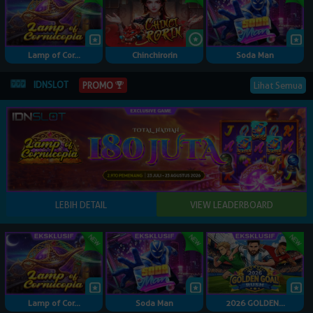
Lamp of Cor...
Chinchirorin
Soda Man
IDNSLOT
Lihat Semua
PROMO
Lamp of Cor...
Soda Man
2026 GOLDEN...